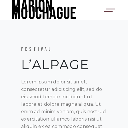
Marion
Mouchague
FESTIVAL
L’ALPAGE
Lorem ipsum dolor sit amet,
consectetur adipisicing elit, sed do
eiusmod tempor incididunt ut
labore et dolore magna aliqua. Ut
enim ad minim veniam, quis nostrud
exercitation ullamco laboris nisi ut
aliquip ex ea commodo consequat.