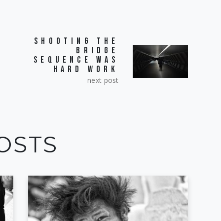
SHOOTING THE
S
BRIDGE
SEQUENCE WAS
HARD WORK
next post
OSTS