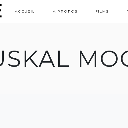
e
ACCUEIL
À PROPOS
FILMS
USKAL MO