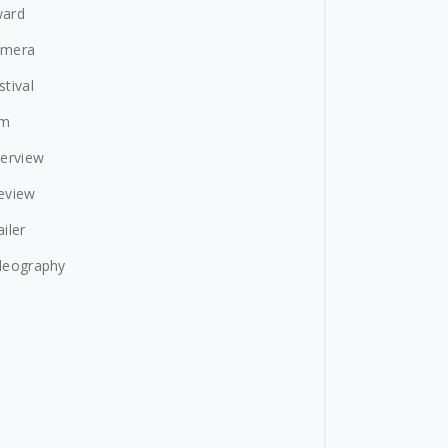
ard
amera
stival
lm
terview
eview
ailer
deography