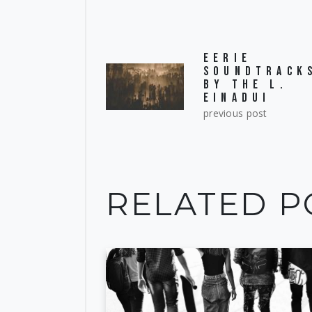
EERIE
SOUNDTRACK
BY THE L.
EINADUI
previous post
RELATED P