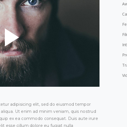
Aw
C
Fe
Fi
In
Pr
Tr
Vi
etur adipisicing elit, sed do eiusmod tempor
 aliqua. Ut enim ad minim veniam, quis nostrud
 aliquip ex ea commodo consequat. Duis aute irure
lit esse cillum dolore eu fugiat nulla