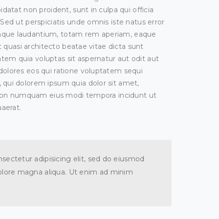
datat non proident, sunt in culpa qui officia
Sed ut perspiciatis unde omnis iste natus error
mque laudantium, totam rem aperiam, eaque
et quasi architecto beatae vitae dicta sunt
em quia voluptas sit aspernatur aut odit aut
dolores eos qui ratione voluptatem sequi
 qui dolorem ipsum quia dolor sit amet,
ia non numquam eius modi tempora incidunt ut
aerat.
sectetur adipisicing elit, sed do eiusmod
dolore magna aliqua. Ut enim ad minim