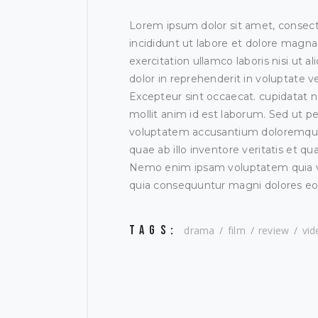
Lorem ipsum dolor sit amet, consect
incididunt ut labore et dolore magna
exercitation ullamco laboris nisi ut
dolor in reprehenderit in voluptate ve
Excepteur sint occaecat. cupidatat no
mollit anim id est laborum. Sed ut pe
voluptatem accusantium doloremque
quae ab illo inventore veritatis et qu
Nemo enim ipsam voluptatem quia vol
quia consequuntur magni dolores eos
TAGS:
drama
film
review
vid