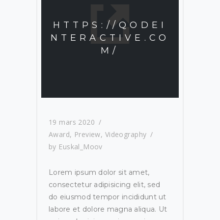
HTTPS://QODEI
NTERACTIVE.CO
M/
19 mars 2020
Award
,
Preview
,
Videography
by
Euskal_Moov
Lorem ipsum dolor sit amet,
consectetur adipisicing elit, sed
do eiusmod tempor incididunt ut
labore et dolore magna aliqua. Ut