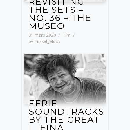
REVISITING
THE SETS –
NO. 36 – THE
MUSEO
31 mars 2020
Film
by
Euskal_Moov
EERIE
SOUNDTRACKS
BY THE GREAT
L. EINA